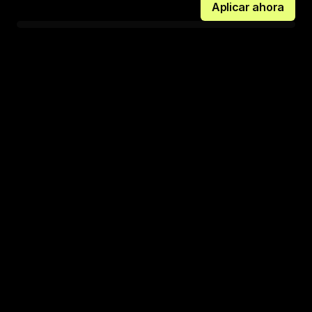
Aplicar ahora
Equipo
Quien construye es 
quien enseña
Founders que ya estuvieron del otro lado de la mesa: 
levantando capital, cometiendo errores, negociando 
términos, construyendo empresas reales.