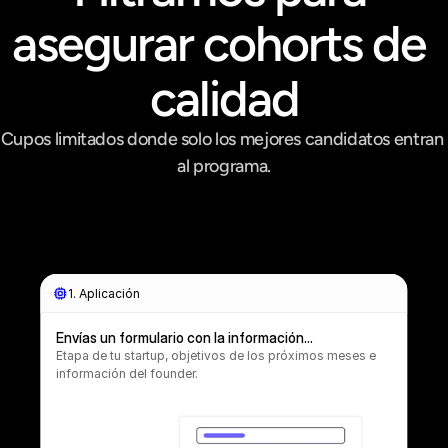
asegurar cohorts de 
calidad
Cupos limitados donde solo los mejores candidatos entran 
al programa.
1. Aplicación
Envías un formulario con la información
clave.
Etapa de tu startup, objetivos de los próximos meses e
información del founder.
2. Filtro inicial
3. Entrevista
4. Criterios