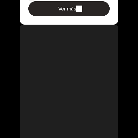
Ver más
Tienes una idea o MVP.
No entiendes bien como 
funciona fundraising.
No sabes si deberias 
levantar capital.
Quieres aprender, no 
improvisar.
Buscas una opción 
accesible y flexible.