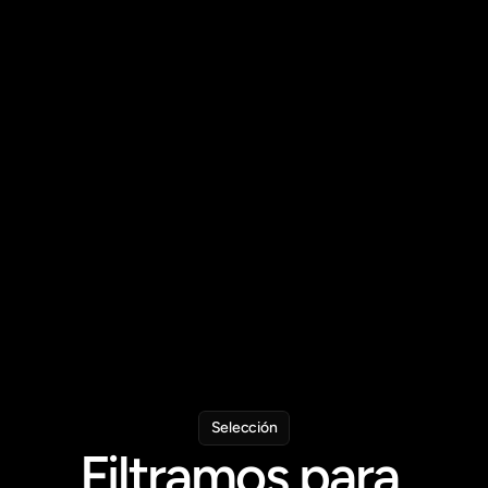
Team
Mentor
Carlos Gutierrez
Managing Partner - Simma Capital
Selección
Filtramos para 