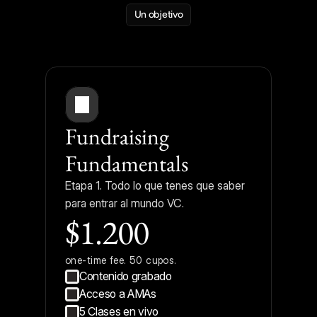
Un objetivo
Elige tu camino
¿Levantar o entender las bases? Define 
cual es tu próximo paso!
Fundraising 
Fundamentals
Etapa 1. Todo lo que tenes que saber 
para entrar al mundo VC.
$1.200
one-time fee. 50 cupos.
Contenido grabado
Acceso a AMAs
5 Clases en vivo