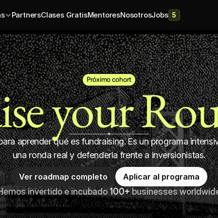
as
Partners
Clases Gratis
Mentores
Nosotros
Jobs
5
Próximo cohort
ise your Ro
ara aprender qué es fundraising. Es un programa intensiv
una ronda real y defenderla frente a inversionistas.
Ver roadmap completo
Aplicar al programa
Hemos invertido e incubado 
100+
 businesses worldwid