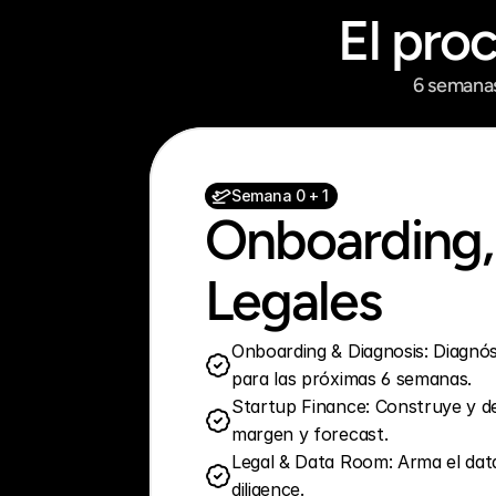
El pro
6 semanas
Semana 0 + 1
Onboarding, 
Legales
Onboarding & Diagnosis: Diagnósti
para las próximas 6 semanas.
Startup Finance: Construye y de
margen y forecast.
Legal & Data Room: Arma el data
diligence.