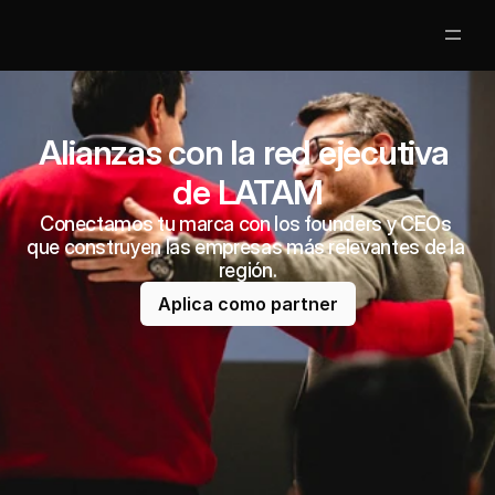
Partners
Alianzas con la red ejecutiva 
Clases Gratis
de LATAM
Mentores
Conectamos tu marca con los founders y CEOs 
que construyen las empresas más relevantes de la 
Nosotros
región.
Aplica como partner
Jobs
5
Acceso Alumnos