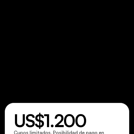
50%
3.  FINANZAS PARA STARTUPS
Burn, runway, unit economics y los números que no 
podés inventar.
75%
4. FUNDRAISING MECHANICS
Entendés ronda, SAFE, dilución, cap table, runway y ask. 
Mapeás aceleradoras, grants, ángeles y cuándo VC no es 
el camino.
100%
Inversión
US$1.200
Cupos limitados. Posibilidad de pago en 