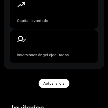
+
U
S
$
2
B
Capital levantado
1
0
0
+
Inversiones ángel ejecutadas
Aplicar ahora