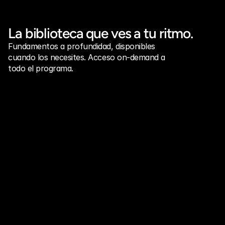
La biblioteca que ves a tu ritmo.
Fundamentos a profundidad, disponibles 
cuando los necesites. Acceso on-demand a 
todo el programa.
PROCESS:
4 STEPS
DURATION:
~ 1 MONTH
1. STARTUP BASICS
Ordenás problema, cliente, propuesta de valor y tu one-
liner.
25%
2. TRACTION + GROWTH
PMF, Pricing, TAM. Qué señales de tracción y mercado 
construir antes de levantar.