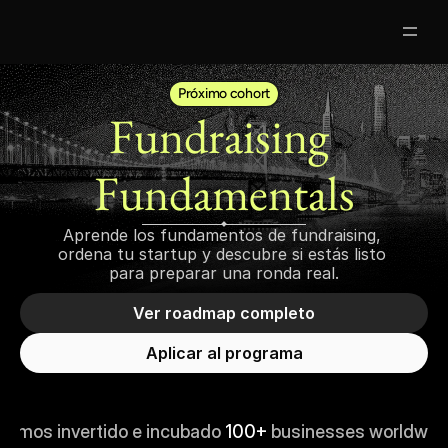
Próximo cohort
Partners
Fundraising 
Clases Gratis
Fundamentals
Mentores
Aprende los fundamentos de fundraising, 
Nosotros
ordena tu startup y descubre si estás listo 
para preparar una ronda real.
Jobs
5
Ver roadmap completo
Acceso Alumnos
Aplicar al programa
Hemos invertido e incubado 
100+
 businesses worldwid