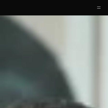
Partners
Clases Gratis
Mentores
Nosotros
Jobs
5
Acceso Alumnos