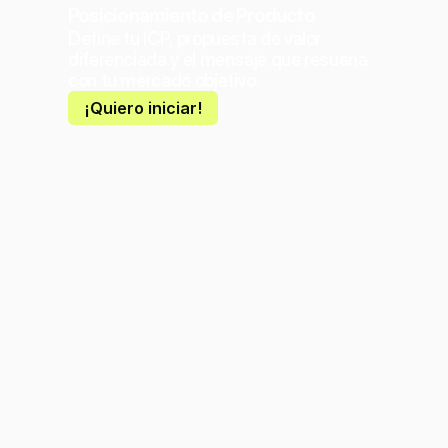
Posicionamiento de Producto
Define tu ICP, propuesta de valor 
diferenciada y el mensaje que resuena 
con tu mercado objetivo.
¡Quiero iniciar!