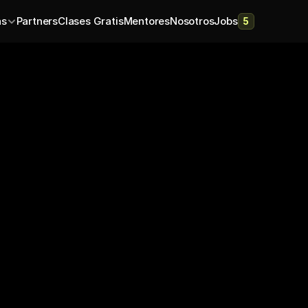
as
Partners
Clases Gratis
Mentores
Nosotros
Jobs
5