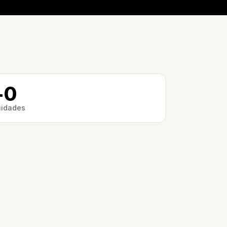
+
0
idades