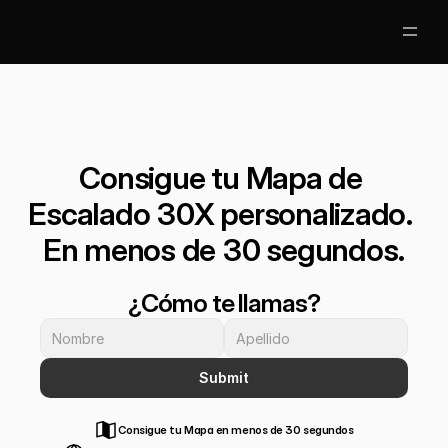
Partners
Clases Gratis
Consigue tu Mapa de 
Mentores
Escalado 30X personalizado. 
En menos de 30 segundos.
Nosotros
Jobs
¿Cómo te llamas?
5
Acceso Alumnos
Submit
Consigue tu Mapa en menos de 30 segundos