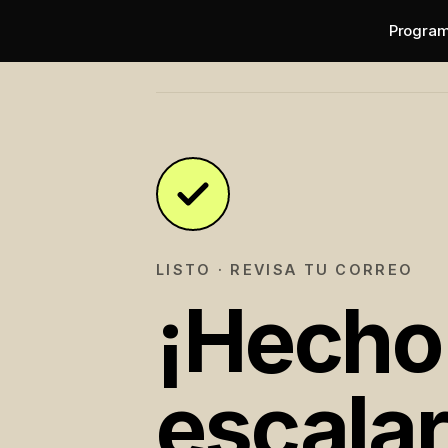
Progra
30
X
LISTO · REVISA TU CORREO
¡Hecho!
escala