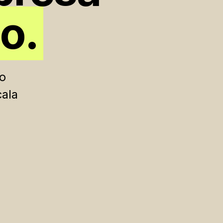
eo.
no
ala