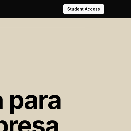
Student Access
MAPA PARA ESCALAR 30X
a para
presa