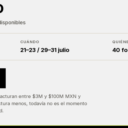
D
disponibles
CUÁNDO
QUIÉN
21–23 / 29–31 julio
40 f
 facturan entre $3M y $100M MXN y
actura menos, todavía no es el momento
d.