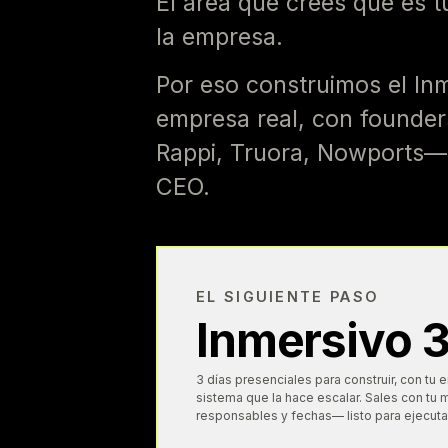
El área que crees que es t
la empresa.
Por eso construimos el Inm
empresa real, con founders
Rappi, Truora, Nowports— y
CEO.
EL SIGUIENTE PASO
Inmersivo 
3 días presenciales para construir, con tu
sistema que la hace escalar. Sales con tu
responsables y fechas— listo para ejecutar