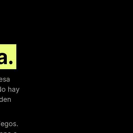
a.
resa
 No hay
rden
iegos.