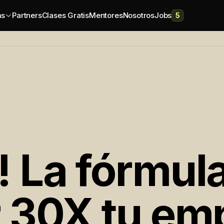
ms
Partners
Clases Gratis
Mentores
Nosotros
Jobs
5
 La fórmul
r 30X tu em