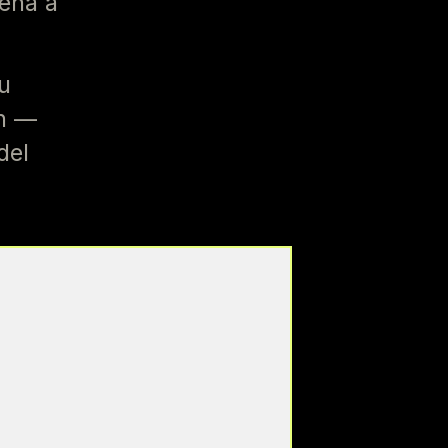
rena a
u
ón —
del