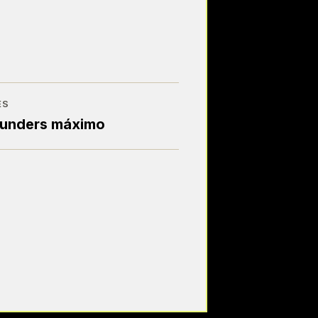
ES
ounders máximo