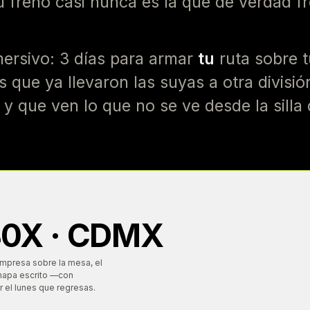
u freno casi nunca es la que de verdad f
ersivo: 3 días para armar
tu
ruta sobre t
 que ya llevaron las suyas a otra divisi
 que ven lo que no se ve desde la silla 
30X · CDMX
 empresa sobre la mesa, el
 mapa escrito —con
 el lunes que regresas.