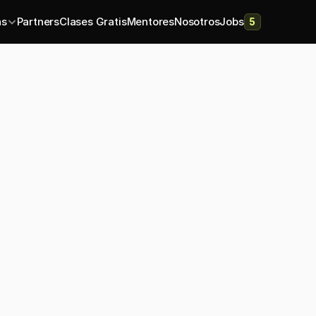
as
Partners
Clases Gratis
Mentores
Nosotros
Jobs
5
Publicado el:
12 ene 2026