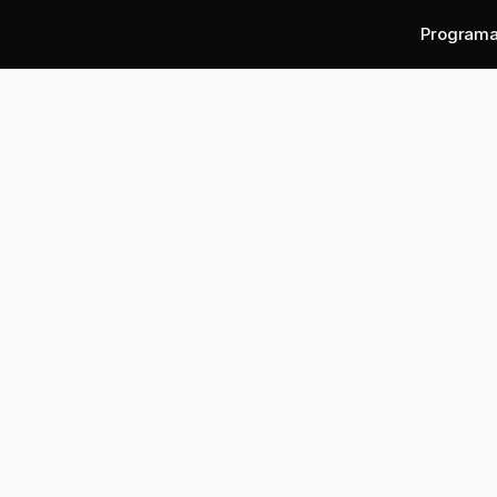
Program
Escrito por:
Andres Bilbao