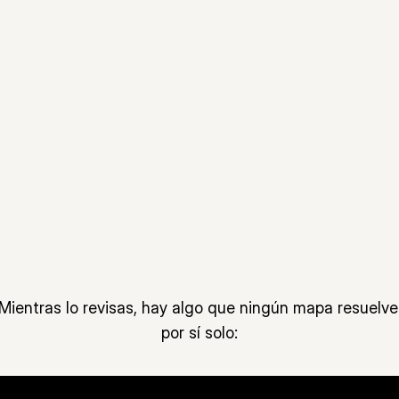
Qué hacer ahora
Abre el correo de 30X y descarga tu 
1
Mapa para Escalar 30X
.
Léelo completo: las 
7 palancas
, la tabla 
2
de diagnóstico y el secreto de cada 
tramo.
Identifica en qué tramo está atascada 
3
hoy
 tu empresa. Ahí está tu próximo 
movimiento.
Mientras lo revisas, hay algo que ningún mapa resuelve 
por sí solo: