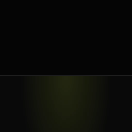
04
La trampa de hacerlo solo.
Las decisiones más difíciles las cargas solo. A las 
dos de la mañana, en tu cabeza, sin nadie que te 
confronte. No es debilidad. Es la condición real de 
construir una empresa. Pero es la más cara.