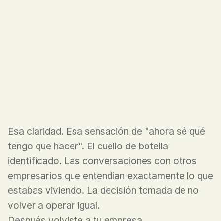
EL INMERSIVO ENCENDIÓ ALGO
TE ACUERDAS DE 
CÓMO TE
SENTISTE EL 
ÚLTIMO DÍA.
Esa claridad. Esa sensación de "ahora sé qué 
tengo que hacer". El cuello de botella 
identificado. Las conversaciones con otros 
empresarios que entendían exactamente lo que 
estabas viviendo. La decisión tomada de no 
volver a operar igual.
Después volviste a tu empresa.