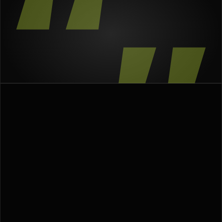
“
“
Lo
que
te
trajo
hasta
aquí,
no
te
va
a
llevar
allá.
FOUNDERS COMPROMETIDOS
Empresarios 
que ya están 
construyendo 
una
empresa world class
.