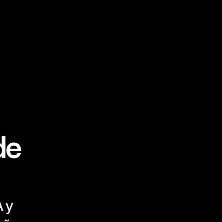
e 
 y 