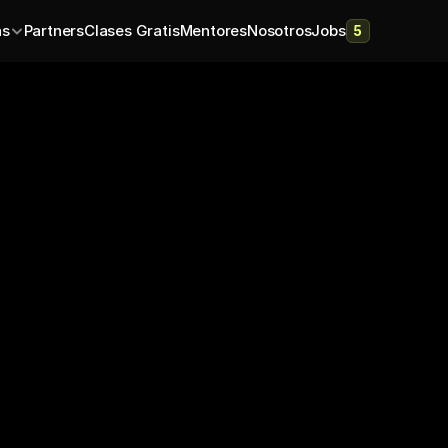
as
Partners
Clases Gratis
Mentores
Nosotros
Jobs
5