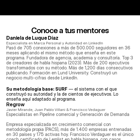
Conoce a tus mentores
Daniela de Luque Díaz
Especialista en Marca Personal y Autoridad en LinkedIn
Pasó de 705 conexiones a más de 500.000 seguidores en 36 
meses aplicando el mismo método que enseña en este 
programa. Fundadora de agencia, academia y consultoría. Top 3 
de creadores de habla hispana (2023). Más de 200 ejecutivos 
transformados con su método. Más de 1,200 días consecutivos 
publicando. Formación en Lund University. Construyó un 
negocio multi-cifras desde LinkedIn.
Su metodología base: SURF
 — el sistema con el que 
construyó su autoridad y la de cientos de ejecutivos. Lo 
enseña aquí adaptado al programa.
Regrow
Javier Mirande, Juan Pablo Villani & Francisco Vedaguer
Especialistas en Pipeline comercial y Generación de Demanda
Empresa especializada en crecimiento comercial con 
metodología propia (PACS), más de 1.400 empresas entrenadas 
en 30 países y 175 activas hoy. Francisco Verdaguer es el único 
coach certificado de Lemlist en habla hispana, con casos 