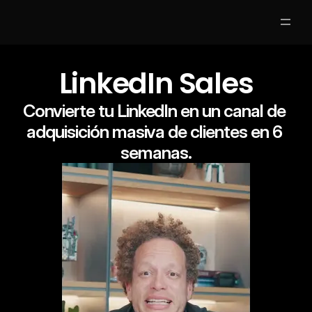
Partners
LinkedIn Sales
Clases Gratis
Convierte tu LinkedIn en un canal de 
adquisición masiva de clientes en 6 
Mentores
semanas.
Nosotros
Jobs
5
Acceso Alumnos