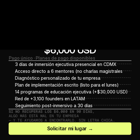
$6,000 USD
Inversión
Pago único · Planes de pago disponibles
uánto vale resolver 
3 días de inmersión ejecutiva presencial en CDMX
to para tu empresa?
Acceso directo a 6 mentores (no charlas magistrales
Diagnóstico personalizado de tu empresa
mpresa factura al año                                                   
Plan de implementación escrito (listo para el lunes)
N
14 programas de educación ejecutiva (+$30,000 USD)
imiento extra del 15%                                                     
 
Red de +3,100 founders en LATAM
N
rsión en el Inmersivo                            
$6,000 USD (~$12
Seguimiento post-inmersivo a 30 días
N)
SI NO RECUPERAS LOS $6,000 EN 90 DÍAS,
ALGO MÁS ESTÁ MAL EN TU EMPRESA 
ROI en 90 días                                                                      
— Y TE AYUDAMOS A ENCONTRARLO. SIN LETRA CHICA.
Solicitar mi lugar →
u empresa factura $20M y creces solo 15% más, son $3M adicionales. E
rsivo cuesta $120K MXN. Haz la matemática antes de evaluar el preci