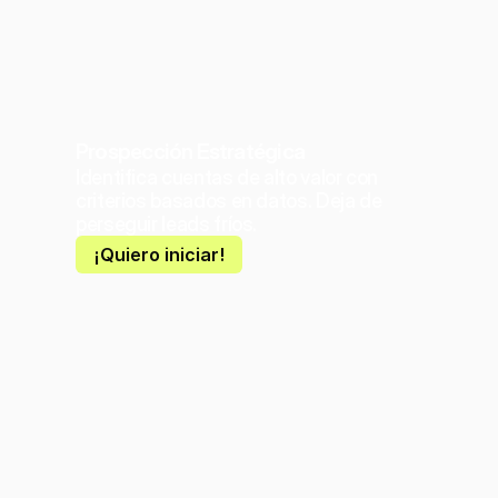
Prospección Estratégica
Identifica cuentas de alto valor con 
criterios basados en datos. Deja de 
perseguir leads fríos.
¡Quiero iniciar!