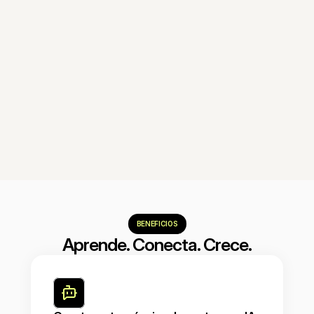
Módulo 8
AI Sales Performance: RevOps, 
Forecasting & Agentes 
Autónomos
Diseña la operación de ventas del 
futuro con forecasting predictivo, 
CRM autónomo y SDRs basados en 
IA.
Reservar mi cupo
BENEFICIOS
Aprende. Conecta. Crece.